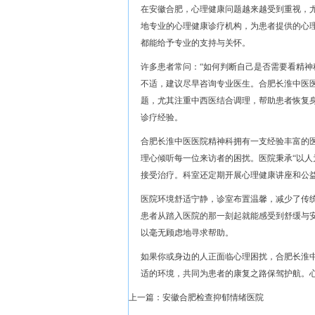
在安徽合肥，心理健康问题越来越受到重视，
地专业的心理健康诊疗机构，为患者提供的心
都能给予专业的支持与关怀。
许多患者常问：“如何判断自己是否需要看精神
不适，建议尽早咨询专业医生。合肥长淮中医
题，尤其注重中西医结合调理，帮助患者恢复
诊疗经验。
合肥长淮中医医院精神科拥有一支经验丰富的
理心倾听每一位来访者的困扰。医院秉承“以人
接受治疗。科室还定期开展心理健康讲座和公
医院环境舒适宁静，诊室布置温馨，减少了传
患者从踏入医院的那一刻起就能感受到舒缓与
以毫无顾虑地寻求帮助。
如果你或身边的人正面临心理困扰，合肥长淮
适的环境，共同为患者的康复之路保驾护航。
上一篇：
安徽合肥检查抑郁情绪医院