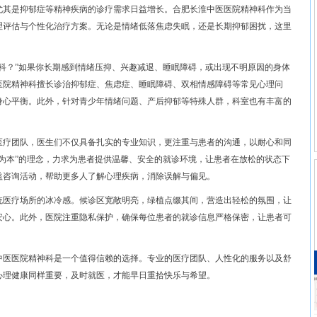
尤其是抑郁症等精神疾病的诊疗需求日益增长。合肥长淮中医医院精神科作为当
理评估与个性化治疗方案。无论是情绪低落焦虑失眠，还是长期抑郁困扰，这里
科？”如果你长期感到情绪压抑、兴趣减退、睡眠障碍，或出现不明原因的身体
医院精神科擅长诊治抑郁症、焦虑症、睡眠障碍、双相情感障碍等常见心理问
身心平衡。此外，针对青少年情绪问题、产后抑郁等特殊人群，科室也有丰富的
医疗团队，医生们不仅具备扎实的专业知识，更注重与患者的沟通，以耐心和同
为本”的理念，力求为患者提供温馨、安全的就诊环境，让患者在放松的状态下
益咨询活动，帮助更多人了解心理疾病，消除误解与偏见。
统医疗场所的冰冷感。候诊区宽敞明亮，绿植点缀其间，营造出轻松的氛围，让
安心。此外，医院注重隐私保护，确保每位患者的就诊信息严格保密，让患者可
中医医院精神科是一个值得信赖的选择。专业的医疗团队、人性化的服务以及舒
心理健康同样重要，及时就医，才能早日重拾快乐与希望。