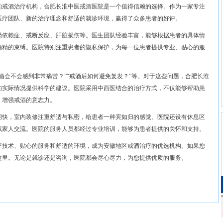
的戒酒治疗机构，合肥长淮中医戒酒医院是一个值得信赖的选择。作为一家专注
医疗团队、新的治疗理念和舒适的就诊环境，赢得了众多患者的好评。
精依赖症、戒断反应、肝脏损伤等。医生团队经验丰富，能够根据患者的具体情
酒精的束缚。医院特别注重患者的隐私保护，为每一位患者提供专业、贴心的服
酒会不会感到非常痛苦？”“戒酒后如何避免复发？”等。对于这些问题，合肥长淮
的实际情况提供科学的建议。医院采用中西医结合的治疗方式，不仅能够帮助患
，增强戒酒的意志力。
明快，室内装修注重舒适与私密，给患者一种宾如归的感觉。医院还设有休息区
或家人交流。医院的服务人员都经过专业培训，能够为患者提供的关怀和支持。
疗技术、贴心的服务和舒适的环境，成为安徽地区戒酒治疗的优选机构。如果您
这里。无论是就诊还是咨询，医院都会尽心尽力，为您提供优质的服务。