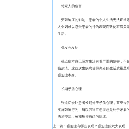
对家人的危害
受强迫症的影响，患者的个人生活无法正常进
人会因难以忍受患者的行为表现而致使家庭关
生活。
引发并发症
强迫症本身已经对生活有着严重的危害，不仅
临崩溃。这些次生疾病使得患者的生活质量呈
强迫症本身。
长期矛盾心理
强迫症会让患者长期处于矛盾心理，甚至令强
实施强迫行为，所以强迫症患者总是处于矛盾
沟通交流，长期压抑自己的情绪。
上一篇：
强迫症有哪些表现？强迫症的六大表现