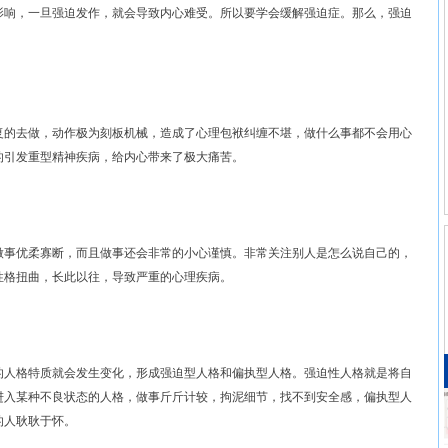
响，一旦强迫发作，就会导致内心难受。所以要学会缓解强迫症。那么，强迫
的去做，动作极为刻板机械，造成了心理包袱纠缠不堪，做什么事都不会用心
的引发重型精神疾病，给内心带来了极大痛苦。
事优柔寡断，而且做事还会非常的小心谨慎。非常关注别人是怎么说自己的，
性格扭曲，长此以往，导致严重的心理疾病。
人格特质就会发生变化，形成强迫型人格和偏执型人格。强迫性人格就是将自
进入某种不良状态的人格，做事斤斤计较，拘泥细节，找不到安全感，偏执型人
的人耿耿于怀。