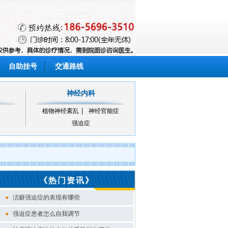
自助挂号
交通路线
神经内科
植物神经紊乱
神经官能症
强迫症
《热门资讯》
●
洁癖强迫症的表现有哪些
●
强迫症患者怎么自我调节