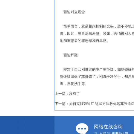
强迫对立观念
简单而言，就是越想控制的念头，越不停地出
映，因此，患者深感羞愧、紧张，害怕被别人
地加重患者的罪恶感和自卑感。
强迫怀疑
即对于自己刚做过的事产生怀疑，如刚锁好的
就怀疑漏做了或做错了；刚洗干净的手，却总
查，反复洗手等。
上一篇：没有了
下一篇：
如何克服强迫症 这些方法教你远离强迫
网络在线咨询
马上提问 即时回复 →