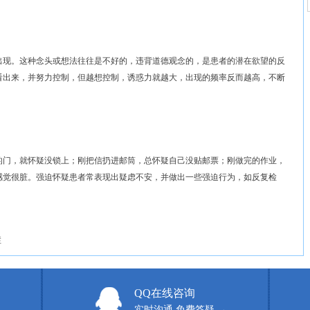
现。这种念头或想法往往是不好的，违背道德观念的，是患者的潜在欲望的反
看出来，并努力控制，但越想控制，诱惑力就越大，出现的频率反而越高，不断
门，就怀疑没锁上；刚把信扔进邮筒，总怀疑自己没贴邮票；刚做完的作业，
感觉很脏。强迫怀疑患者常表现出疑虑不安，并做出一些强迫行为，如反复检
症
QQ在线咨询
实时沟通 免费答疑 →