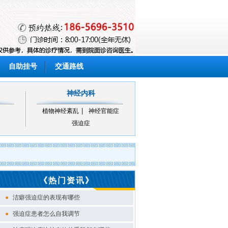
自助挂号
交通路线
神经内科
植物神经紊乱
神经官能症
强迫症
《热门资讯》
●
洁癖强迫症的表现有哪些
●
强迫症患者怎么自我调节