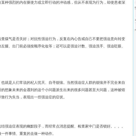
有某种强烈的内在驱使力或立即行动的冲动感，但从不表现为行为，却使患者深
查煤气是否关好；对抗性强迫行为，反复在内心告戒自己不要把强迫意向转变
跨左腿、出门前必须按顺序化妆等；还可以是强迫计数、强迫洗手、强迫眨眼、
也就是人们常说的杞人忧天、自寻烦恼。当然强迫症人群的烦恼并不完全来自
断的想象未来的会遇到的这个小问题派生出来的很多问题甚至大问题，这种被错
导致行为失当，表现出一些强迫症的症状。
结强迫症表现的幽默段子，而经常点消息提醒、检查家中门是否锁好。。。。
做一件事情、重复的去做一种动作。