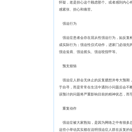
怀疑，老是担心这个顾虑那个。或者感到内心
感紧张、担心和痛苦。
强迫行为
强迫症患者会存在屈从性强迫行为，如反复检
成实际行为；强迫性仪式动作，进家门必须先
强迫耸肩、强迫摇头、强迫咬指甲等。
预支烦恼
强迫症人群会无休止的反复臆想并夸大预期，
于自寻，而是常常在生活中遇到小问题后会不
误预计的问题将严重影响目前的精神状态，而
重复动作
强迫症被大家熟知，是因为网络之中有很多总
这些小举动其实都在说明强迫症人群在反复的